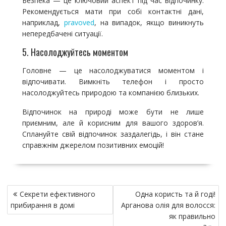
Безпека — це ключовий аспект під час відпочинку.
Рекомендується мати при собі контактні дані,
наприклад,
pravoved
, на випадок, якщо виникнуть
непередбачені ситуації.
5. Насолоджуйтесь моментом
Головне — це насолоджуватися моментом і
відпочивати. Вимкніть телефон і просто
насолоджуйтесь природою та компанією близьких.
Відпочинок на природі може бути не лише
приємним, але й корисним для вашого здоров’я.
Сплануйте свій відпочинок заздалегідь, і він стане
справжнім джерелом позитивних емоцій!
Н
Секрети ефективного
Одна користь та й годі!
а
прибирання в домі
Арганова олія для волосся:
в
як правильно