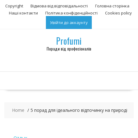
S
Copyright
Відмова від відповідальності
Головна сторінка
k
Наші контакти
Політика конфіденційності
Сookies policy
i
Увійти до аккаунту
p
t
o
Profumi
c
Поради від професіоналів
o
n
t
e
n
t
Home
5 порад для ідеального відпочинку на природі
Отдых