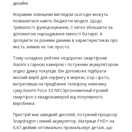
дизайні.
Яскравим зовнішнім виглядом сьогодні можуть
похвалитися навіть бюджетні моделі. Щодо
тривалості функціонування, її легко збільшити за
допомогою нарощування ємності батареї. А
зрозуміти за різними даними в характеристиках про
якість знімків не так просто.
Тому складено рейтинг недорогих смартфонів
Xiaomi з гарною камерою і потужним акумулятором
згідно думку покупців. Він допоможе підібрати
якісний виріб для серфінгу в мережі, ігор і фото,
витративши на придбання телефону невелику
суму.Xiaomi Poco X3 NFCЭргономичный ігровий
смартфон з квадрокамерой від популярного
виробника.
Пристрій має швидкий дисплей, потужний процесор
Snapdragon і ємний акумулятор. Матриця FHD+ на
6,67 дюймів оптимально промальовує деталі, що