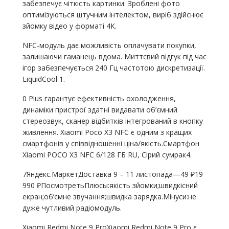
забезпечує чіткість картинки. Зроблені фото
оптимізуються штучним інтелектом, виріб здійснює
зйомку відео у форматі 4К.
NFC-модуль дає можливість оплачувати покупки,
залишаючи гаманець вдома. Миттєвий відгук під час
ігор забезпечується 240 Гц частотою дискретизації.
LiquidCool 1.
0 Plus гарантує ефективність охолодження,
динаміки пристрої здатні видавати об’ємний
стереозвук, сканер відбитків інтегрований в кнопку
живлення. Xiaomi Poco X3 NFC є одним з кращих
смартфонів у співвідношенні ціна/якість.Смартфон
Xiaomi POCO X3 NFC 6/128 ГБ RU, Сірий сумрак4.
7Яндекс.МаркетДоставка 9 – 11 листопада—49 ₽19
990 ₽ПосмотретьПлюсы:якість зйомки;швидкісний
екран;об’ємне звучання;швидка зарядка.Мінуси:не
дуже чутливий радіомодуль.
Xiaomi Redmi Note 9 ProXiaomi Redmi Note 9 Pro є