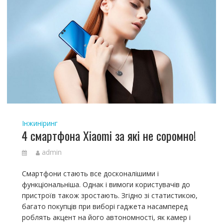
Інжиніринг
4 смартфона Xiaomi за які не соромно!
admin
Смартфони стають все досконалішими і
функціональніша. Однак і вимоги користувачів до
пристроїв також зростають. Згідно зі статистикою,
багато покупців при виборі гаджета насамперед
роблять акцент на його автономності, як камер і