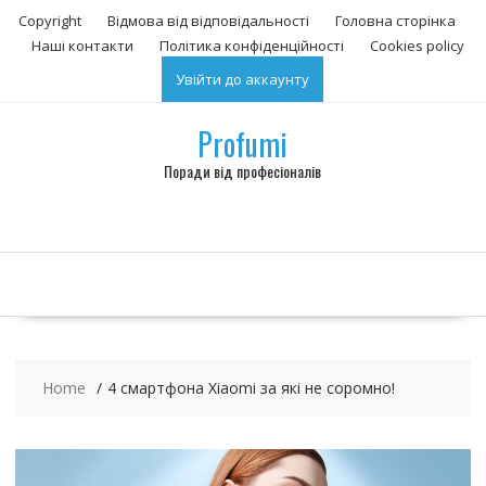
S
Copyright
Відмова від відповідальності
Головна сторінка
k
Наші контакти
Політика конфіденційності
Сookies policy
i
Увійти до аккаунту
p
t
o
Profumi
c
Поради від професіоналів
o
n
t
e
n
t
Home
4 смартфона Xiaomi за які не соромно!