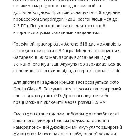
великим смартфоном з квадрокамерой за
доступною ціною. Пристрій оснащується 8-ядерним
процесором Snapdragon 720G, разгоняющимся до
2,3 ГГц. Потужності вистачає для того, щоб
впоратися з усіма складними завданнями.
Графічний прискорювач Adreno 618 дає можливість
з комфортом грати в 3D-ігри. Модель оснащується
батареєю в 5020 маг, заряду вистачає на 2 дні
активної експлуатації. Акумулятор заряджається до
половини за півгодини від адаптера з комплектації.
Для дисплея і задньої кришки застосовується скло
Gorilla Glass 5. Безсумнівним плюсом стане окремий
слот під карту microSD. Дротові навушники без
праці можна підключити через роз’єм 3,5 мм.
Смартфон стане вдалим вибором фотолюбителя і
завзятого геймера.Плюси:продумана основна
камера;приємний дизайн;ємний акумулятор;широкий
функціонал.Мінуси:наявність вбудованої реклами.