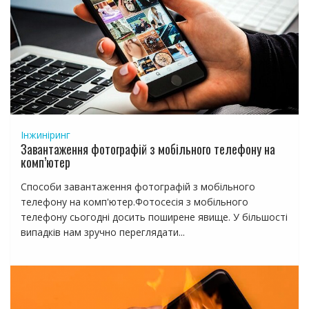
а
п
и
с
я
м
Інжиніринг
Завантаження фотографій з мобільного телефону на
комп’ютер
Способи завантаження фотографій з мобільного
телефону на комп'ютер.Фотосесія з мобільного
телефону сьогодні досить поширене явище. У більшості
випадків нам зручно переглядати...