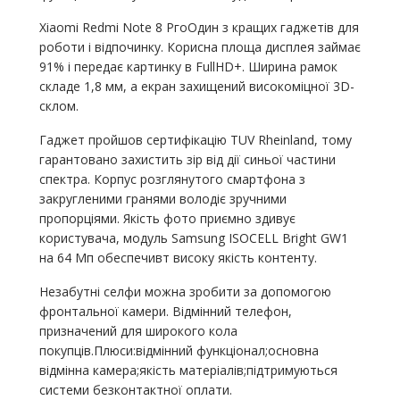
Xiaomi Redmi Note 8 РгоОдин з кращих гаджетів для
роботи і відпочинку. Корисна площа дисплея займає
91% і передає картинку в FullHD+. Ширина рамок
складе 1,8 мм, а екран захищений високоміцної 3D-
склом.
Гаджет пройшов сертифікацію TUV Rheinland, тому
гарантовано захистить зір від дії синьої частини
спектра. Корпус розглянутого смартфона з
закругленими гранями володіє зручними
пропорціями. Якість фото приємно здивує
користувача, модуль Samsung ISOCELL Bright GW1
на 64 Мп обеспечивт високу якість контенту.
Незабутні селфи можна зробити за допомогою
фронтальної камери. Відмінний телефон,
призначений для широкого кола
покупців.Плюси:відмінний функціонал;основна
відмінна камера;якість матеріалів;підтримуються
системи безконтактної оплати.