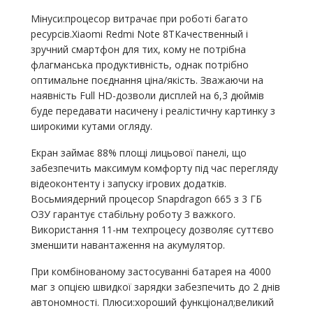
Мінуси:процесор витрачає при роботі багато
ресурсів.Xiaomi Redmi Note 8ТКачественный і
зручний смартфон для тих, кому не потрібна
флагманська продуктивність, однак потрібно
оптимальне поєднання ціна/якість. Зважаючи на
наявність Full HD-дозволи дисплей на 6,3 дюймів
буде передавати насичену і реалістичну картинку з
широкими кутами огляду.
Екран займає 88% площі лицьової панелі, що
забезпечить максимум комфорту під час перегляду
відеоконтенту і запуску ігрових додатків.
Восьмиядерний процесор Snapdragon 665 з 3 ГБ
ОЗУ гарантує стабільну роботу З важкого.
Використання 11-нм техпроцесу дозволяє суттєво
зменшити навантаження на акумулятор.
При комбінованому застосуванні батарея на 4000
маг з опцією швидкої зарядки забезпечить до 2 днів
автономності. Плюси:хороший функціонал;великий