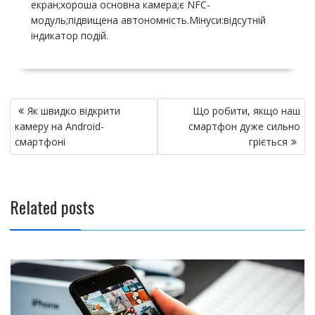
екран;хороша основна камера;є NFC-
модуль;підвищена автономність.Мінуси:відсутній
індикатор подій.
Н
Як швидко відкрити
Що робити, якщо наш
а
камеру на Android-
смартфон дуже сильно
в
смартфоні
гріється
и
г
а
Related posts
ц
и
я
п
о
з