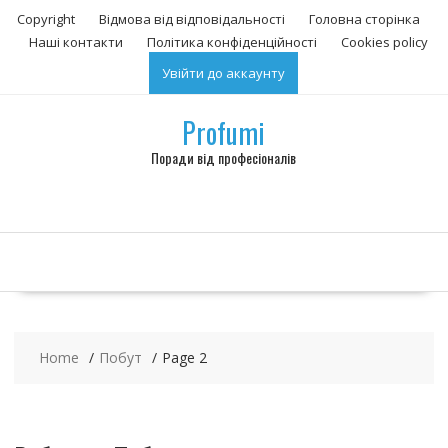
S
Copyright
Відмова від відповідальності
Головна сторінка
k
Наші контакти
Політика конфіденційності
Сookies policy
i
Увійти до аккаунту
p
t
o
Profumi
c
Поради від професіоналів
o
n
t
e
n
t
Home
Побут
Page 2