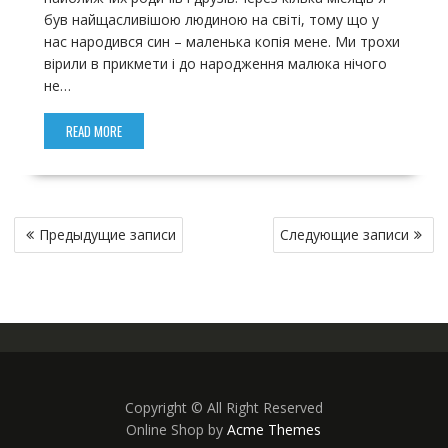
був найщасливішою людиною на світі, тому що у
нас народився син – маленька копія мене. Ми трохи
вірили в прикмети і до народження малюка нічого
не…
READ MORE
Н
Предыдущие записи
Следующие записи
а
в
и
г
а
ц
и
Copyright © All Right Reserved
я
Online Shop by
Acme Themes