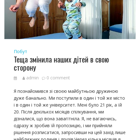
Побут
Теща змінила наших дітей в свою
сторону
admin
0 comment
Я познайомився зі своєю майбутньою дружиною
дуже банально. Ми поступили в один і той же місто
і в один і той же університет. Мені було 21 рік, а їй
20. Після декількох місяців спілкування, ми
дізналися, що вона завагітніла. Я, не вагаючись,
одразу ж зробив їй пропозицію, і ми прийняли
рішення розписатися, запросивши на цей захід лише
найближчих родичів і друзів.Через кілька місяців я