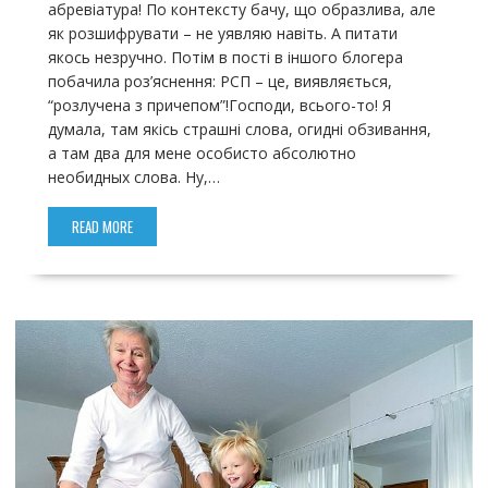
абревіатура! По контексту бачу, що образлива, але
як розшифрувати – не уявляю навіть. А питати
якось незручно. Потім в пості в іншого блогера
побачила роз’яснення: РСП – це, виявляється,
“розлучена з причепом”!Господи, всього-то! Я
думала, там якісь страшні слова, огидні обзивання,
а там два для мене особисто абсолютно
необидных слова. Ну,…
READ MORE