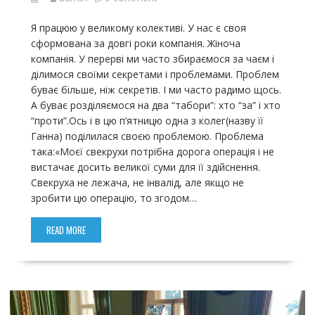
Я працюю у великому колективі. У нас є своя
сформована за довгі роки компанія. Жіноча
компанія. У перерві ми часто збираємося за чаєм і
ділимося своїми секретами і проблемами. Проблем
буває більше, ніж секретів. І ми часто радимо щось.
А буває розділяємося на два “табори”: хто “за” і хто
“проти”.Ось і в цю п’ятницю одна з колег(назву її
Ганна) поділилася своєю проблемою. Проблема
така:«Моєї свекрухи потрібна дорога операція і не
вистачає досить великої суми для її здійснення.
Свекруха не лежача, не інвалід, але якщо не
зробити цю операцію, то згодом…
READ MORE