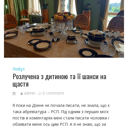
Побут
Розлучена з дитиною та її шанси на
щастя
admin
0 comment
Я поки на Дзене не почала писати, не знала, що є
така абревіатура – РСП. Під одним з перших моїх
постів в коментарях мені стали писати чоловіки і
обзивати мене ось цим РСП. А я не знаю, що за