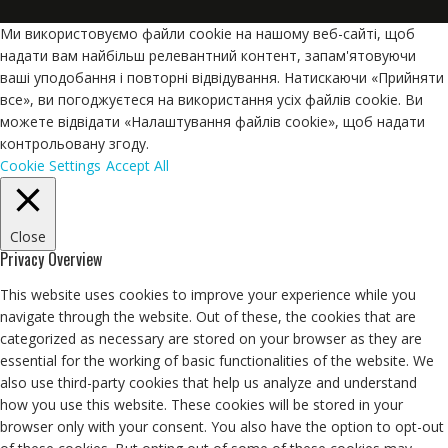
п
Ми використовуємо файли cookie на нашому веб-сайті, щоб
о
надати вам найбільш релевантний контент, запам'ятовуючи
з
ваші уподобання і повторні відвідування. Натискаючи «Прийняти
а
все», ви погоджуєтеся на використання усіх файлів cookie. Ви
п
можете відвідати «Налаштування файлів cookie», щоб надати
и
контрольовану згоду.
с
Cookie Settings
Accept All
я
м
Close
Privacy Overview
This website uses cookies to improve your experience while you
navigate through the website. Out of these, the cookies that are
categorized as necessary are stored on your browser as they are
essential for the working of basic functionalities of the website. We
also use third-party cookies that help us analyze and understand
how you use this website. These cookies will be stored in your
browser only with your consent. You also have the option to opt-out