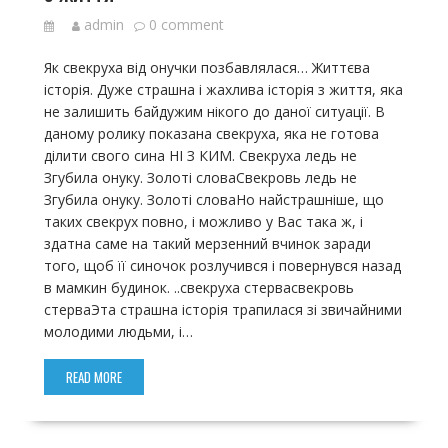
admin
0 comment
Як свекруха від онучки позбавлялася… Життєва
історія. Дуже страшна і жахлива історія з життя, яка
не залишить байдужим нікого до даної ситуації. В
даному ролику показана свекруха, яка не готова
ділити свого сина НІ З КИМ. Свекруха ледь не
Згубила онуку. Золоті словаСвекровь ледь не
Згубила онуку. Золоті словаНо найстрашніше, що
таких свекрух повно, і можливо у Вас така ж, і
здатна саме на такий мерзенний вчинок заради
того, щоб її синочок розлучився і повернувся назад
в мамкин будинок. ..свекруха стервасвекровь
стерваЭта страшна історія трапилася зі звичайними
молодими людьми, і…
READ MORE