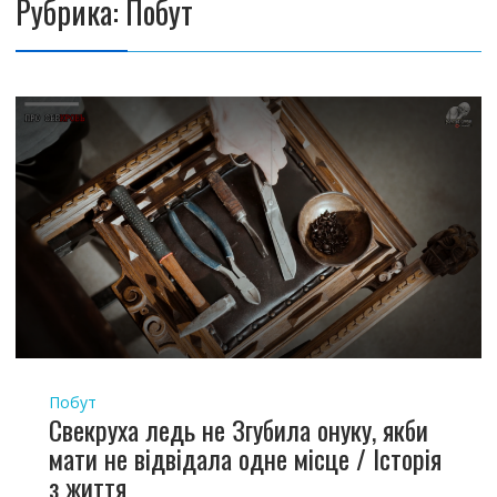
Рубрика: Побут
Побут
Свекруха ледь не Згубила онуку, якби
мати не відвідала одне місце / Історія
з життя